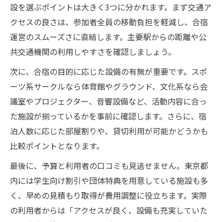
安いだけで選ばない大学生合宿の宿探し
設を選ぶポイントは大きく3つに分かれます。まず交通ア
クセスの良さは、参加者全員の移動負担を軽減し、合宿
大学生合宿で宿の設備を比較する重要性
運営のスムーズさに直結します。主要駅からの距離や公
関東圏で評判の良い大学生合宿施設の見分
共交通機関の利用しやすさを確認しましょう。
け方
次に、合宿の目的に応じた設備の有無が重要です。スポ
関東圏で安く安心な合宿施設を探すコツ
ーツ系サークルなら体育館やグラウンド、文化系なら会
大学生合宿に適した安い合宿施設の見つけ
議室やプロジェクター、音響設備など、活動内容に合っ
方
た施設が揃っているかを事前に確認します。さらに、宿
サークル合宿で人気のコテージ利用の魅力
泊人数に応じた部屋割りや、貸切利用が可能かどうかも
関東で安心できる大学生合宿施設の特徴
比較ポイントとなります。
安さと安全を兼ね備えた合宿宿の選び方
最後に、予算と利用者の口コミも見逃せません。東京都
大学生合宿向け施設選びの注意ポイント
内には学生向け割引や団体特典を用意している施設も多
「危ない」を回避する東京都合宿の注意点
く、早めの見積もり取得が費用調整に役立ちます。実際
大学生合宿で避けたい危ないトラブル事例
の利用者からは「アクセスが良く、設備も充実していた
東京都合宿で安全を守るためのチェック項