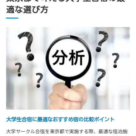
大学生合宿で人気の宿とその選定基準
適な選び方
安全とコスパを両立する合宿運営術
大学生合宿の安全対策とコスパ重視の準備
法
安い料金でも安心できる大学生合宿のポイ
ント
サークル合宿の運営で注意したい危ない落
とし穴
関東の安い合宿施設を選ぶ際の安全チェッ
ク
大学生合宿の費用を抑える実践的な工夫
大学サークル合宿なら宿選びが成否を左右
大学生合宿の成否を決める宿選びの基準
大学生合宿に最適なおすすめ宿の比較ポイント
サークル合宿おすすめ宿の選定ポイント
大学サークル合宿を東京都で実施する際、最適な宿泊施