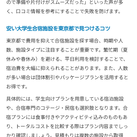
ので準備や片付けがスムーズだった」といった声が多
目
く、口コミ情報を参考にすることで失敗を防げます。
サークル合宿幹事が実践したいリスク対策
安い大学生合宿施設を東京都で見つけるコツ
宿泊施設選びで見落としがちな危険ポイン
ト
東京都で費用を抑えて合宿施設を探す場合、時期や人
大学生合宿の契約時に注意すべき事項
数、施設タイプに注目することが重要です。繁忙期（夏
休みや春休み）を避ける、平日利用を検討することで、
実践的な大学生合宿の費用相場と成功ポイント
宿泊費を大幅に抑えられることがあります。また、人数
大学生合宿の費用相場と見積もりの出し方
が多い場合は団体割引やパッケージプランを活用すると
サークル合宿を安く抑えるための予算管理
お得です。
術
具体的には、学生向けプランを用意している宿泊施設
大学生合宿の平均日数と費用内訳の目安
や、合宿専門のコテージ・民宿も選択肢となります。合
東京都で賢く大学生合宿費用を節約する方
宿プランには食事付きやアクティビティ込みのものもあ
法
り、トータルコストを比較する際はプラン内容までしっ
合宿費用と施設選びで後悔しないためのコ
かり確認しましょう。見積もりは複数の施設から取得