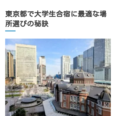
大学生合宿で人気の東京合宿施設を比較検
東京都で大学生合宿に最適な場
討
所選びの秘訣
東京都内で格安合宿を実現するための工夫
大学生合宿なら東京で叶う快適ステイ
東京の大学生合宿で快適に過ごすための注
意点
合宿施設の選び方で変わる東京ステイの質
スポーツ合宿施設の設備が快適な理由とは
大学生合宿に最適な東京合宿施設の利便性
東京都内で大学生合宿が人気な秘密を解説
スポーツ合宿施設を東京都内で見つけるコツ
大学生合宿に最適な東京スポーツ施設の探
し方