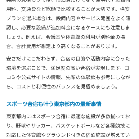
解説
用料、交通費など総額で比較することが大切です。格安
プランを選ぶ場合は、設備内容やサービス範囲をよく確
スポーツ合宿東京でトラブルを防ぐチェッ
認し、必要な設備が追加料金になるケースにも注意しま
クリスト
しょう。例えば、会議室や体育館の利用が別料金の場
大学生合宿体験談から学ぶ成功の秘訣
合、合計費用が想定より高くなることがあります。
東京都内合宿施設を活用した効率的な運営
方法
安さだけにこだわらず、合宿の目的や活動内容に合った
環境を選ぶことで、満足度の高い合宿が実現します。口
コミや公式サイトの情報、先輩の体験談も参考にしなが
ら、コストと利便性のバランスを見極めましょう。
スポーツ合宿も叶う東京都内の最新事情
東京都内にはスポーツ合宿に最適な施設が多数揃ってお
り、野球やサッカー、バスケットボールなど各種競技に
対応した体育館やグラウンド付きの宿泊施設が増えてい