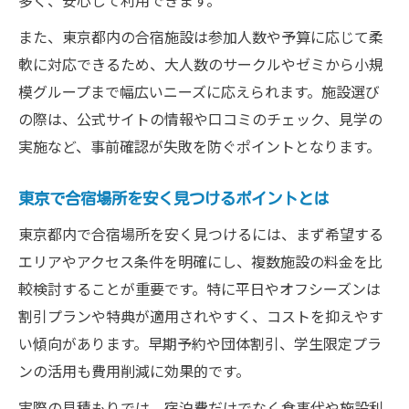
多く、安心して利用できます。
東京都の格安合宿施設を有効活用するアイ
また、東京都内の合宿施設は参加人数や予算に応じて柔
デア
軟に対応できるため、大人数のサークルやゼミから小規
大学生合宿施設を東京都で選ぶ基準とは
模グループまで幅広いニーズに応えられます。施設選び
大学生合宿に必要な東京都施設の選定基準
の際は、公式サイトの情報や口コミのチェック、見学の
スポーツ合宿施設関東で選ぶべき東京の特
実施など、事前確認が失敗を防ぐポイントとなります。
徴
東京合宿施設選びで重視すべきポイントま
東京で合宿場所を安く見つけるポイントとは
とめ
東京都内で合宿場所を安く見つけるには、まず希望する
大学生合宿に最適な施設設備の見極め方
エリアやアクセス条件を明確にし、複数施設の料金を比
東京都内合宿施設のおすすめ選び方を紹介
較検討することが重要です。特に平日やオフシーズンは
東京都内で大学生合宿を成功に導く方法
割引プランや特典が適用されやすく、コストを抑えやす
い傾向があります。早期予約や団体割引、学生限定プラ
大学生合宿を東京都で成功させる事前準備
ンの活用も費用削減に効果的です。
とは
東京合宿施設の予約から当日までの流れを
実際の見積もりでは、宿泊費だけでなく食事代や施設利