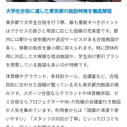
東京都でスポーツ合宿を効率化するポイン
ト
大学生合宿に適した東京都の施設特徴を徹底解説
東京合宿施設のアクセスと利便性を徹底比
東京都で大学生合宿を行う際、最も重視すべきポイント
較
はアクセスの良さと用途に応じた設備の充実度です。都
野球やサッカーの合宿施設選びの落とし穴
内には駅から徒歩圏内や送迎サービスがある合宿施設が
多く、移動の負担を最小限に抑えられます。特に団体利
スポーツ合宿で人気の東京都内施設の特徴
用に対応した大規模な宿泊施設や、学生向け割引プラン
予算重視の大学生合宿に東京都が選ばれる理由
を用意している施設も多いのが特徴です。
東京都の合宿施設で予算内に収める方法
体育館やグラウンド、多目的ホール、会議室など、合宿
大学生合宿における東京合宿安い施設の探
目的に合わせた設備が整っている点も東京都内施設の強
し方
みです。スポーツ合宿ならグラウンドや体育館併設、ゼ
スポーツ合宿施設を安価に利用するコツと
ミ合宿ならプロジェクターやWi-Fi完備の会議室付き施設
は
が人気を集めています。利用者からは「設備が清潔で使
東京で合宿宿泊費を抑えて満足度向上を実
いやすい」「スタッフの対応が丁寧」といった口コミも
現