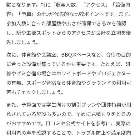
鍵となります。特に「収容人数」「アクセス」「設備内
東京都合宿宿泊で設備を重視するメリット
容」「予算」の4つが代表的な比較ポイントです。まず、
体育館や会議室完備の大学生合宿施設案内
参加人数に合った部屋数や広さが確保できるかを確認
東京都の大学生合宿で人気な設備一覧
し、駅や主要スポットからのアクセスが良好な立地を優
多目的設備が揃う東京合宿宿泊先の傾向
先しましょう。
大学生合宿に欠かせない東京都施設の設備
次に、体育館や会議室、BBQスペースなど、合宿の目的
目的に合わせた大学生合宿場所選びのコツ
に合った設備が整っているかも重要です。たとえば、研
大学生合宿の目的別東京都施設選び方
修やゼミ合宿の場合はホワイトボードやプロジェクター
の有無、スポーツ合宿なら体育館やグラウンドの利用可
サークル合宿とゼミ合宿の場所選定ポイン
否もチェックしましょう。
ト
スポーツ系大学生合宿におすすめの東京施
また、予算面では学生向けの割引プランや団体特典が用
設
意されている施設も多いので、早めに見積もりをとるの
がおすすめです。口コミや公式サイトを参考に、実際の
研究・研修向き東京都合宿先の見極め方法
利用者の声を確認することで、トラブル防止や満足度向
交流重視の大学生合宿で選ぶ東京都内宿