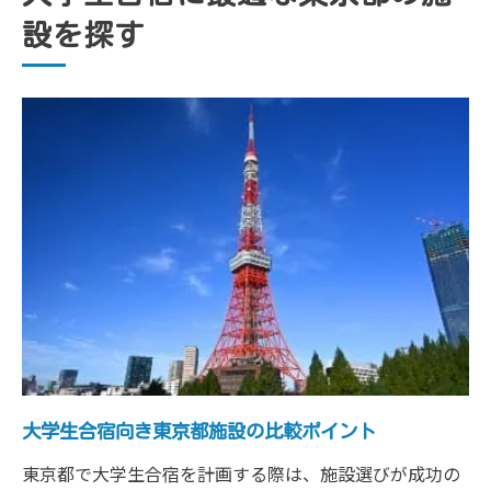
東京都内で充実する大学生合宿の特徴
設を探す
大学生合宿が東京都内で人気な理由とは
東京で充実合宿を実現するポイント解説
大学生合宿を成功させる東京都内の工夫
サークル合宿に適した東京都の特徴整理
東京都合宿宿泊のメリットと注意点紹介
アクセス重視なら東京都の大学生合宿先へ
アクセス抜群の東京都大学生合宿先を選ぶ
東京合宿で移動負担を減らすポイント解説
駅近で便利な大学生合宿施設の見極め方
大学生合宿におすすめの東京都アクセス条
件
大学生合宿向き東京都施設の比較ポイント
集合しやすい東京都内大学生合宿先の利点
東京都で大学生合宿を計画する際は、施設選びが成功の
設備が多彩な東京都内の合宿宿泊ガイド