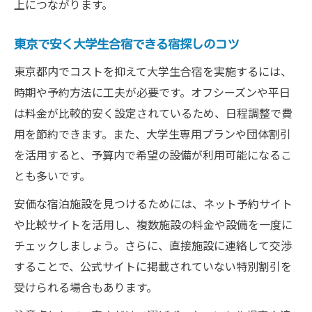
上につながります。
東京都の合宿で失敗しない宿泊先比較術
大学生合宿で東京都施設を比較する重要性
東京で安く大学生合宿できる宿探しのコツ
東京都内合宿宿泊先を正しく比較するコツ
東京都内でコストを抑えて大学生合宿を実施するには、
予算・設備・アクセス別の比較ポイント解
時期や予約方法に工夫が必要です。オフシーズンや平日
説
は料金が比較的安く設定されているため、日程調整で費
大学生合宿幹事向け東京都宿泊先選びの要
用を節約できます。また、大学生専用プランや団体割引
所
を活用すると、予算内で希望の設備が利用可能になるこ
比較で見極める東京都大学生合宿の最適解
とも多いです。
安価な宿泊施設を見つけるためには、ネット予約サイト
や比較サイトを活用し、複数施設の料金や設備を一度に
チェックしましょう。さらに、直接施設に連絡して交渉
することで、公式サイトに掲載されていない特別割引を
受けられる場合もあります。