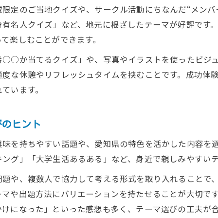
限定のご当地クイズや、サークル活動にちなんだ“メンバ
身有名人クイズ」など、地元に根ざしたテーマが好評です
って楽しむことができます。
番○○か当てるクイズ」や、写真やイラストを使ったビジ
適度な休憩やリフレッシュタイムを挟むことです。成功体
れています。
びのヒント
興味を持ちやすい話題や、愛知県の特色を活かした内容を
キング」「大学生活あるある」など、身近で親しみやすい
問題や、複数人で協力して考える形式を取り入れることで
ーマや出題方法にバリエーションを持たせることが大切で
かけになった」といった感想も多く、テーマ選びの工夫が