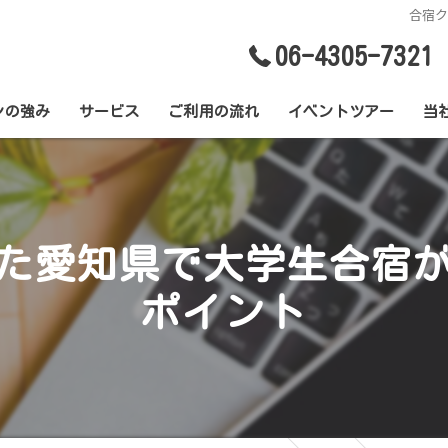
合宿
06-4305-7321
ンの強み
サービス
ご利用の流れ
イベントツアー
当
ツ
バ
た愛知県で大学生合宿
社
ポイント
合
学