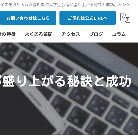
クイズを取り入れた愛知県で大学生合宿が盛り上がる秘訣と成功ポイント
お問い合わせはこちら
ご予約は公式LINEへ
社の特徴
よくある質問
アクセス
ブログ
コラム
アー
スツアー
が盛り上がる秘訣と成功
員旅行
宿
生