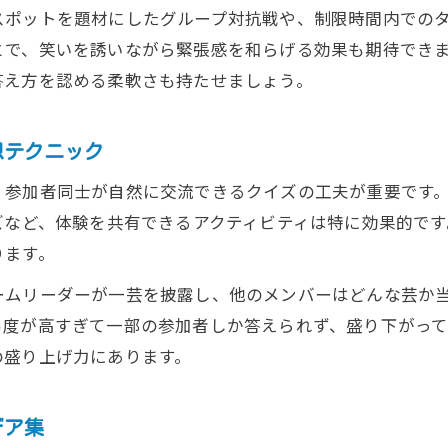
スポットを題材にしたグループ対抗戦や、制限時間内での
大学生合宿で記憶に残る体験を作るコツ
とで、笑いを誘いながら緊張感を和らげる効果も期待でき
合宿レクリエーションで感動を生む工夫とは
答え方を認める柔軟さも持たせましょう。
サークル合宿の成功を引き寄せる秘訣紹介
大学生合宿ならではのイベント演出方法
想テクニック
思い出に残るクイズで絆を深めるアイデア
、参加者同士が自然に交流できるクイズの工夫が重要です
仲間と楽しむ合宿クイズで思い出を彩るコツ
ズなど、体験を共有できるアクティビティは特に効果的で
大学生合宿で仲間と盛り上がるクイズの工夫
ります。
合宿レクリエーションで一体感を高める方法
ームリーダーが一芸を披露し、他のメンバーはどんな芸か
サークル合宿が楽しくなる演出テクニック
易度が高すぎて一部の参加者しか答えられず、盛り下がって
大学生合宿の思い出に残るゲーム企画案
の盛り上げ力にあります。
合宿クイズで結束力を高める実践ポイント
デア集