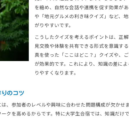
大学生合宿に最適なクイズゲームの選び方とは
を縮め、自然な会話や連携を促す効果があ
や「地元グルメの利き味クイズ」など、地
大学生合宿で人気のクイズゲーム選定ポイント
がりやすいです。
参加者全員が楽しめるレクリエーションの工夫
こうしたクイズを考えるポイントは、正解
合宿クイズで盛り上がるゲームの特徴を紹介
見交換や体験を共有できる形式を意識する
大学生合宿におすすめのゲームジャンルを解説
真を使った「ここはどこ？」クイズや、ご
サークル合宿で使えるクイズ選びの実例紹介
が効果的です。これにより、知識の差によ
合宿イベントで心がつながるクイズの仕掛け方
りやすくなります。
大学生合宿で一体感を生むクイズの演出法
合宿レクリエーションで心を近づける仕掛け
作りのコツ
チームワーク向上に効く合宿クイズ活用術
には、参加者のレベルや興味に合わせた問題構成が欠かせ
サークル合宿で盛り上がる演出アイデア集
ワークを高めるからです。特に大学生合宿では、知識だけ
大学生合宿の思い出作りに役立つ工夫紹介
愛知県発！忘れられない大学生合宿体験の作り方