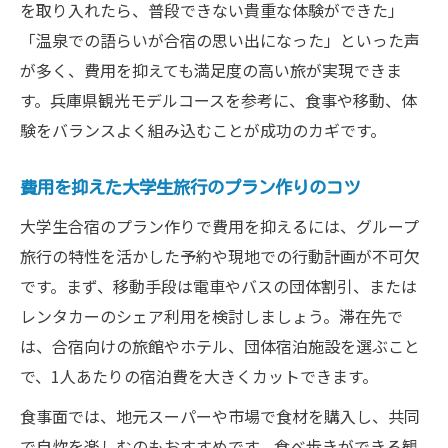
大人数でも快適な大学生合宿向け兵庫旅行
を取り入れたら、普段できない貴重な体験ができた」
プラン
「温泉での語らいが合宿の思い出になった」といった声
大学生合宿で使いたい兵庫の団体向け宿泊
が多く、費用を抑えても満足度の高い旅が実現できま
施設
す。兵庫県観光モデルコースを参考に、食事や移動、体
大人数参加でも安心の大学生合宿予算管理
験をバランスよく組み込むことが成功のカギです。
術
費用を抑えた大学生旅行のプラン作りのコツ
大学生合宿に最適な兵庫のアクセス便利な
施設
大学生合宿のプラン作りで費用を抑えるには、グループ
旅行の特性を活かした予約や現地での行動計画が不可欠
友達と楽しむ大学生合宿兵庫おすすめモデ
です。まず、移動手段は電車やバスの団体割引、または
ルコース
レンタカーのシェア利用を検討しましょう。滞在先で
雨の日も安心して遊べる室内アクティビティが
は、合宿向けの旅館やホテル、団体宿泊施設を選ぶこと
充実
で、1人あたりの宿泊費を大きくカットできます。
大学生合宿で雨の日も楽しめる兵庫室内ス
ポット
食事面では、地元スーパーや市場で食材を購入し、共同
で自炊を楽しむのもおすすめです。食べ歩きができる観