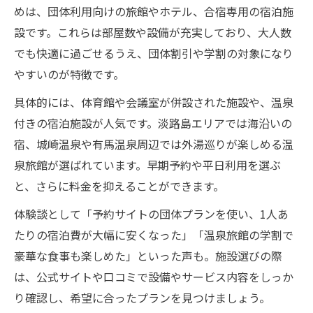
験集
めは、団体利用向けの旅館やホテル、合宿専用の宿泊施
コスパ抜群大学生合宿兵庫の自然探検ポイ
設です。これらは部屋数や設備が充実しており、大人数
ント
でも快適に過ごせるうえ、団体割引や学割の対象になり
大学生合宿で挑戦できる兵庫アウトドア体
やすいのが特徴です。
験
具体的には、体育館や会議室が併設された施設や、温泉
付きの宿泊施設が人気です。淡路島エリアでは海沿いの
宿、城崎温泉や有馬温泉周辺では外湯巡りが楽しめる温
泉旅館が選ばれています。早期予約や平日利用を選ぶ
と、さらに料金を抑えることができます。
体験談として「予約サイトの団体プランを使い、1人あ
たりの宿泊費が大幅に安くなった」「温泉旅館の学割で
豪華な食事も楽しめた」といった声も。施設選びの際
は、公式サイトや口コミで設備やサービス内容をしっか
り確認し、希望に合ったプランを見つけましょう。