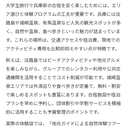
大学生旅行で兵庫県の合宿を安く楽しむためには、エリ
穴場スポットも楽しめる兵庫県の大学生合宿特
ア選びと体験プログラムの工夫が重要です。兵庫には淡
集
路島や城崎温泉、有馬温泉など人気の観光スポットが多
大学生合宿で訪れたい兵庫の穴場観光スポ
く、自然や温泉、食べ歩きといった魅力が詰まっていま
ット
す。これらの場所は、交通アクセスや宿泊費、現地での
兵庫県観光の隠れた魅力を大学生合宿で発
アクティビティ費用も比較的抑えやすい点が特徴です。
見
例えば、淡路島ではビーチアクティビティや地元グルメ
大学生合宿で楽しむ兵庫の若者向け穴場体
を楽しみながら、グループでのレンタカー利用や公共交
験
通機関を活用することでコスト削減が可能です。城崎温
兵庫の観光モデルコースに合宿をプラスす
泉エリアでは外湯巡りや食べ歩きが定番で、無料・割安
る方法
で楽しめるスポットも豊富にあります。合宿施設や宿泊
大学生合宿で穴場食べ歩きスポット大満喫
プランを早めに予約し、団体割引や学割サービスを積極
大人数でも安心な兵庫の大学生旅行プラン徹底
的に活用することも予算管理のポイントです。
紹介
実際の体験談では、「地元ガイドによる自然体験ツアー