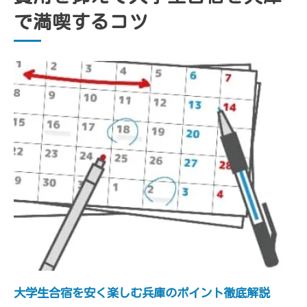
で満喫するコツ
大学生合宿で使える兵庫の割引サービス活
用法
大学生旅行の思い出作りに兵庫のユニーク合宿
体験
大学生合宿で特別な思い出作り兵庫の体験
型企画
兵庫の自然を満喫できる大学生合宿体験が
人気
大学生旅行で挑戦したい兵庫のおもしろ合
宿企画
ユニークな大学生合宿で交流深まる兵庫の
魅力
学生に人気の兵庫合宿体験で思い出を増や
大学生合宿を安く楽しむ兵庫のポイント徹底解説
そう