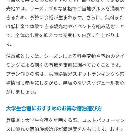
兵庫で人気の室内アクティビティ大学生合
光地では、リーズナブルな価格でご当地グルメを満喫で
宿特集
きるため、予算に余裕が生まれます。さらに、無料また
雨天でも安心な大学生合宿おすすめ兵庫施
は低料金で体験できる観光地やイベントを組み込むこと
設
で、全体の出費を抑えつつ充実した内容に仕上がりま
天候に左右されない大学生合宿の兵庫遊び
す。
方
注意点としては、シーズンによる料金変動や予約のタイ
室内で充実できる兵庫大学生合宿プランの
ミングによる割引の有無を事前に調べておくことです。
魅力
プラン作りの際は、兵庫県観光スポットランキングや穴
手頃な予算で挑戦できる自然体験を兵庫で発見
場情報も参考にしながら、無理のないスケジュールを心
大学生合宿に人気の兵庫自然体験プランを
がけましょう。
紹介
手頃な費用で楽しむ大学生合宿兵庫の野外
大学生合宿におすすめのお得な宿泊選び方
体験
兵庫県で大学生合宿を計画する際、コストパフォーマン
兵庫の自然が魅力の大学生合宿おすすめ体
スに優れた宿泊施設選びが満足度を左右します。おすす