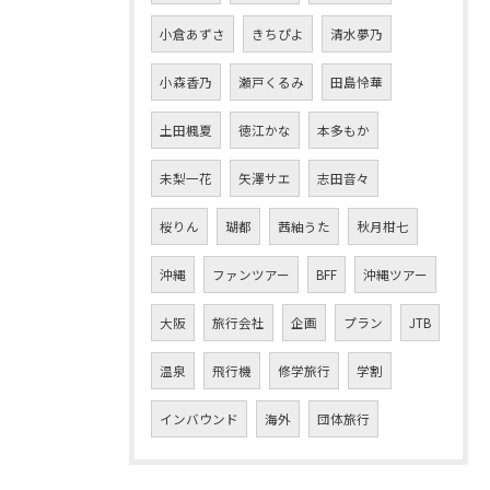
小倉あずさ
きちぴよ
清水夢乃
小森香乃
瀬戸くるみ
田島怜華
土田楓夏
徳江かな
本多もか
未梨一花
矢澤サエ
志田音々
桜りん
瑚都
茜紬うた
秋月柑七
沖縄
ファンツアー
BFF
沖縄ツアー
大阪
旅行会社
企画
プラン
JTB
温泉
飛行機
修学旅行
学割
インバウンド
海外
団体旅行