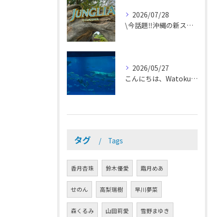
2026/07/28
\今話題‼️沖縄の新スポット🌴✨/
2026/05/27
こんにちは、Watokunです✨
タグ
Tags
香月杏珠
鈴木優愛
霜月めあ
せのん
高梨瑞樹
早川夢菜
森くるみ
山田莉愛
雪野まゆき